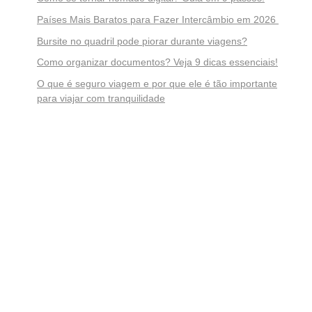
Países Mais Baratos para Fazer Intercâmbio em 2026
Bursite no quadril pode piorar durante viagens?
Como organizar documentos? Veja 9 dicas essenciais!
O que é seguro viagem e por que ele é tão importante
para viajar com tranquilidade