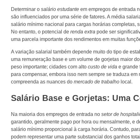
Determinar o
salário estudante
em empregos de entrada 
são influenciados por uma série de fatores. A média salari
salário mínimo nacional para cargas horárias completas,
No entanto, o potencial de
renda extra
pode ser significat
uma parcela importante dos rendimentos em muitas funçõ
A variação salarial também depende muito do tipo de esta
uma remuneração base e um volume de gorjetas maior do qu
peso importante; cidades com alto
custo de vida
e grande f
para compensar, embora isso nem sempre se traduza em m
compreenda as nuances do
mercado de trabalho
local.
Salário Base e Gorjetas: Um
Na maioria dos empregos de entrada no
setor de hospital
garantido, geralmente pago por hora ou mensalmente, e d
salário mínimo proporcional à carga horária. Contudo, pa
podem representar uma parte substancial dos ganhos totai