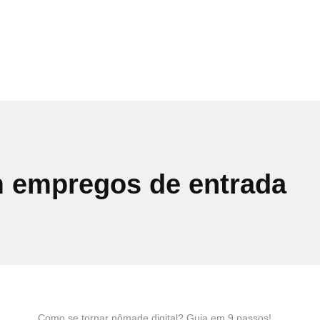
m empregos de entrada
Como se tornar nômade digital? Guia em 9 passos!