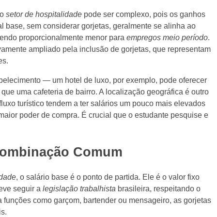
no
setor de hospitalidade
pode ser complexo, pois os ganhos
al base, sem considerar gorjetas, geralmente se alinha ao
 sendo proporcionalmente menor para
empregos meio período
.
ivamente ampliado pela inclusão de gorjetas, que representam
es.
belecimento — um hotel de luxo, por exemplo, pode oferecer
e uma cafeteria de bairro. A localização geográfica é outro
luxo turístico tendem a ter salários um pouco mais elevados
aior poder de compra. É crucial que o estudante pesquise e
a Combinação Comum
idade
, o salário base é o ponto de partida. Ele é o valor fixo
eve seguir a
legislação trabalhista
brasileira, respeitando o
ra funções como garçom, bartender ou mensageiro, as gorjetas
s.