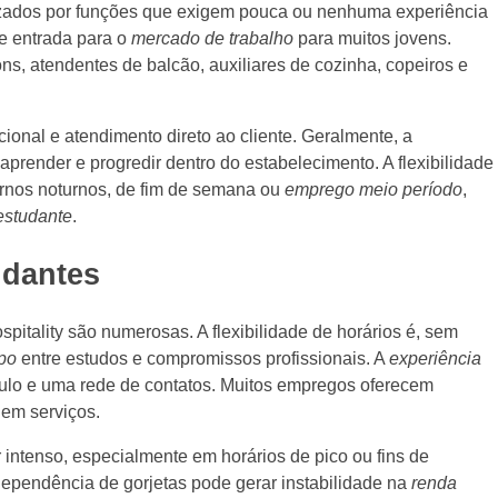
rizados por funções que exigem pouca ou nenhuma experiência
de entrada para o
mercado de trabalho
para muitos jovens.
s, atendentes de balcão, auxiliares de cozinha, copeiros e
cional e atendimento direto ao cliente. Geralmente, a
aprender e progredir dentro do estabelecimento. A flexibilidade
urnos noturnos, de fim de semana ou
emprego meio período
,
 estudante
.
udantes
pitality são numerosas. A flexibilidade de horários é, sem
po
entre estudos e compromissos profissionais. A
experiência
ículo e uma rede de contatos. Muitos empregos oferecem
 em serviços.
r intenso, especialmente em horários de pico ou fins de
 dependência de gorjetas pode gerar instabilidade na
renda