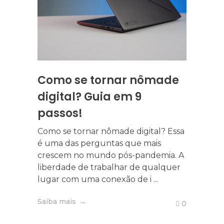
ar no
eiros
do
Como se tornar nômade
País
res,
digital? Guia em 9
Faz
passos!
202
Como se tornar nômade digital? Essa
Fazer
é uma das perguntas que mais
sendo
crescem no mundo pós-pandemia. A
trans
liberdade de trabalhar de qualquer
cresc
lugar com uma conexão de i ...
profis
Saiba mais
Saiba 
0
0