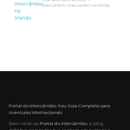
Intercâmbio
,
intercambio na irlanda
Portal do Intercâmbio: Seu Guia Completo para
Aventuras Internacionais
Bem-vindo ao
Portal do Intercâmbio
, o blog