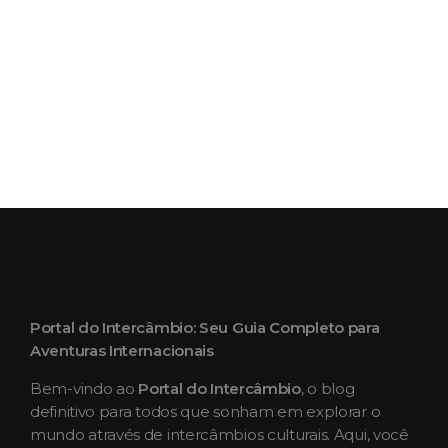
Portal do Intercâmbio: Seu Guia Completo para
Aventuras Internacionais
Bem-vindo ao
Portal do Intercâmbio
, o blog
definitivo para todos que sonham em explorar o
mundo através de intercâmbios culturais. Aqui, você