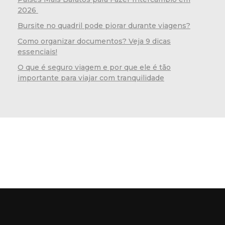
2026
Bursite no quadril pode piorar durante viagens?
Como organizar documentos? Veja 9 dicas
essenciais!
O que é seguro viagem e por que ele é tão
importante para viajar com tranquilidade