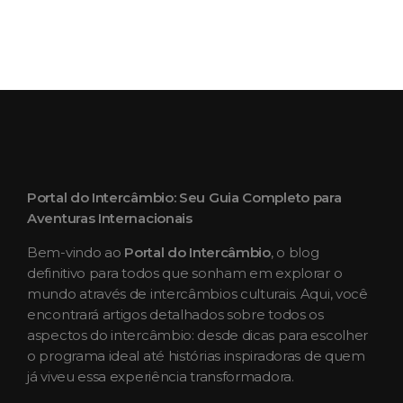
Portal do Intercâmbio: Seu Guia Completo para
Aventuras Internacionais
Bem-vindo ao
Portal do Intercâmbio
, o blog
definitivo para todos que sonham em explorar o
mundo através de intercâmbios culturais. Aqui, você
encontrará artigos detalhados sobre todos os
aspectos do intercâmbio: desde dicas para escolher
o programa ideal até histórias inspiradoras de quem
já viveu essa experiência transformadora.