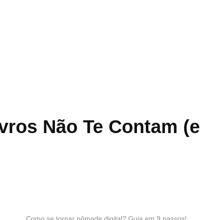
Livros Não Te Contam (e
Como se tornar nômade digital? Guia em 9 passos!