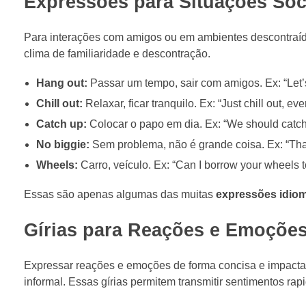
Expressões para Situações Soc
Para interações com amigos ou em ambientes descontraídos
clima de familiaridade e descontração.
Hang out:
Passar um tempo, sair com amigos. Ex: “Let’
Chill out:
Relaxar, ficar tranquilo. Ex: “Just chill out, ever
Catch up:
Colocar o papo em dia. Ex: “We should catch
No biggie:
Sem problema, não é grande coisa. Ex: “Than
Wheels:
Carro, veículo. Ex: “Can I borrow your wheels t
Essas são apenas algumas das muitas
expressões idiom
Gírias para Reações e Emoçõe
Expressar reações e emoções de forma concisa e impacta
informal. Essas gírias permitem transmitir sentimentos ra