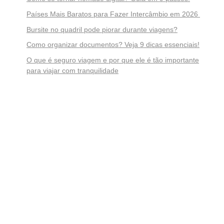
Países Mais Baratos para Fazer Intercâmbio em 2026
Bursite no quadril pode piorar durante viagens?
Como organizar documentos? Veja 9 dicas essenciais!
O que é seguro viagem e por que ele é tão importante
para viajar com tranquilidade