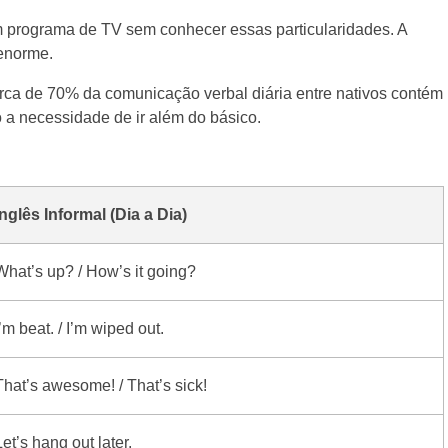
m programa de TV sem conhecer essas particularidades. A
 enorme.
ca de 70% da comunicação verbal diária entre nativos contém
 a necessidade de ir além do básico.
Inglês Informal (Dia a Dia)
What’s up? / How’s it going?
I’m beat. / I’m wiped out.
That’s awesome! / That’s sick!
Let’s hang out later.