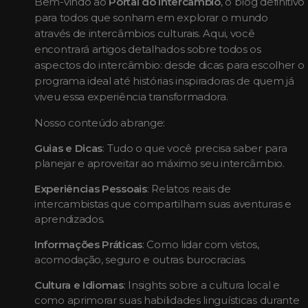
Bem-vindo ao
Portal do Intercâmbio
, o blog definitivo
para todos que sonham em explorar o mundo
através de intercâmbios culturais. Aqui, você
encontrará artigos detalhados sobre todos os
aspectos do intercâmbio: desde dicas para escolher o
programa ideal até histórias inspiradoras de quem já
viveu essa experiência transformadora.
Nosso conteúdo abrange:
Guias e Dicas
: Tudo o que você precisa saber para
planejar e aproveitar ao máximo seu intercâmbio.
Experiências Pessoais
: Relatos reais de
intercambistas que compartilham suas aventuras e
aprendizados.
Informações Práticas
: Como lidar com vistos,
acomodação, seguro e outras burocracias.
Cultura e Idiomas
: Insights sobre a cultura local e
como aprimorar suas habilidades linguísticas durante